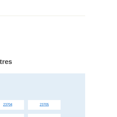
tres
23704
23705