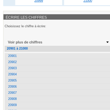
20999
21000
ÉCRIRE LES CHIFFRES
Choisissez le chiffre à écrire:
Voir plus de chiffres
20901 à 21000
20901
20902
20903
20904
20905
20906
20907
20908
20909