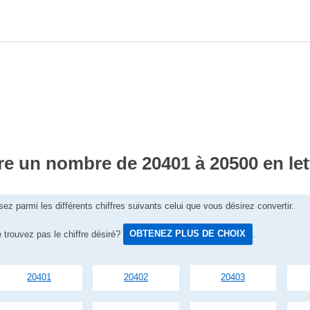
re un nombre de 20401 à 20500 en let
sez parmi les différents chiffres suivants celui que vous désirez convertir.
 trouvez pas le chiffre désiré?
OBTENEZ PLUS DE CHOIX
.
20401
20402
20403