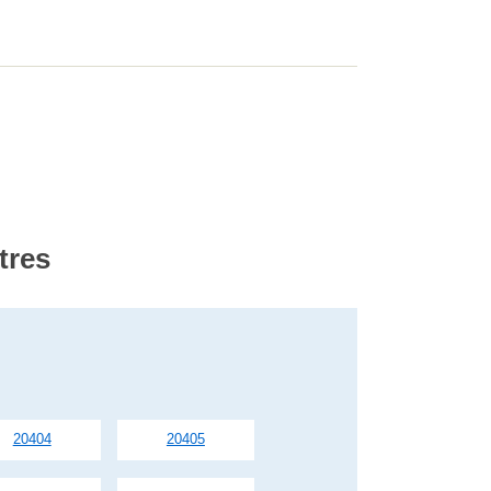
tres
20404
20405