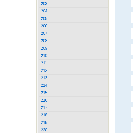
203
204
205
206
207
208
209
210
211
212
213
214
215
216
217
218
219
220