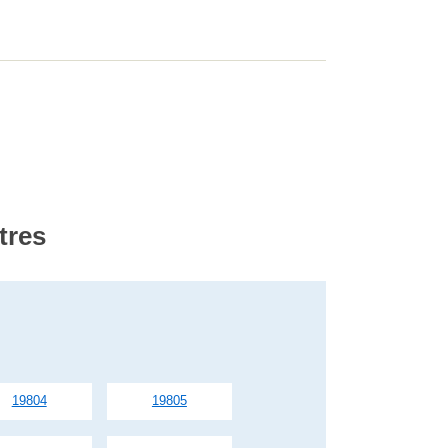
tres
19804
19805