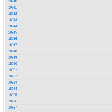
18910
18911
18912
18913
18914
18915
18916
18917
18918
18919
18920
18921
18922
18923
18924
18925
18926
18927