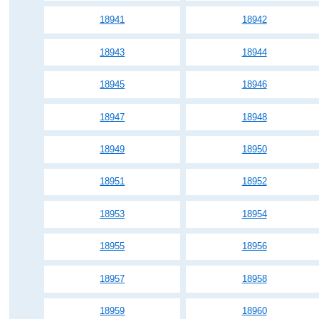
18941
18942
18943
18944
18945
18946
18947
18948
18949
18950
18951
18952
18953
18954
18955
18956
18957
18958
18959
18960