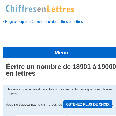
« Page principale, Convertisseur de chiffres en lettres
Menu
Écrire un nombre de 18901 à 1900
en lettres
Choisissez parmi les différents chiffres suivants celui que vous désirez
convertir.
Vous ne trouvez pas le chiffre désiré?
OBTENEZ PLUS DE CHOIX
.