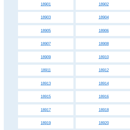
18901
18902
18903
18904
18905
18906
18907
18908
18909
18910
18911
18912
18913
18914
18915
18916
18917
18918
18919
18920