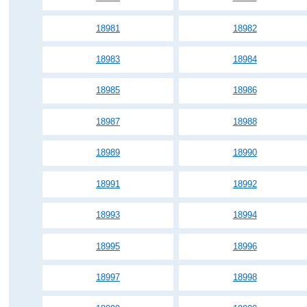
18981
18982
18983
18984
18985
18986
18987
18988
18989
18990
18991
18992
18993
18994
18995
18996
18997
18998