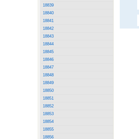
18839
18840
18841
18842
18843
18844
18845
18846
18847
18848
18849
18850
18851
18852
18853
18854
18855
18856