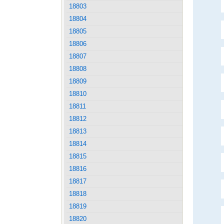
18803
18804
18805
18806
18807
18808
18809
18810
18811
18812
18813
18814
18815
18816
18817
18818
18819
18820