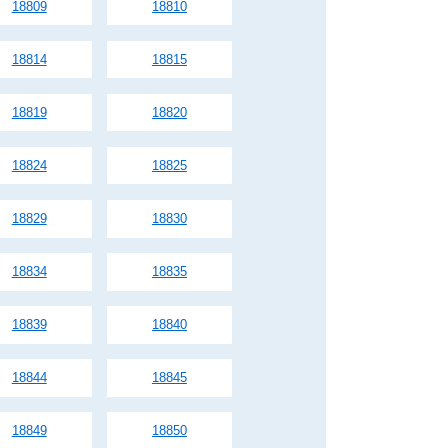
18809
18810
18814
18815
18819
18820
18824
18825
18829
18830
18834
18835
18839
18840
18844
18845
18849
18850