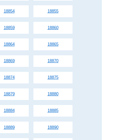
18854
18855
18859
18860
18864
18865
18869
18870
18874
18875
18879
18880
18884
18885
18889
18890