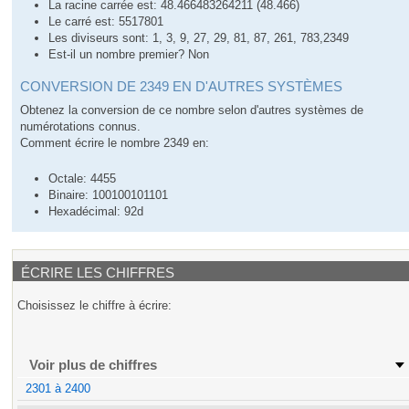
La racine carrée est: 48.466483264211 (48.466)
Le carré est: 5517801
Les diviseurs sont: 1, 3, 9, 27, 29, 81, 87, 261, 783,2349
Est-il un nombre premier? Non
CONVERSION DE 2349 EN D'AUTRES SYSTÈMES
Obtenez la conversion de ce nombre selon d'autres systèmes de
numérotations connus.
Comment écrire le nombre 2349 en:
Octale: 4455
Binaire: 100100101101
Hexadécimal: 92d
ÉCRIRE LES CHIFFRES
Choisissez le chiffre à écrire:
Voir plus de chiffres
2301 à 2400