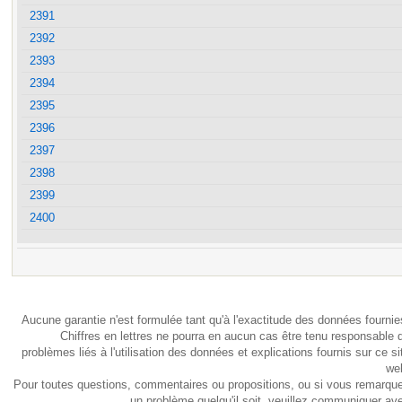
2391
2392
2393
2394
2395
2396
2397
2398
2399
2400
Aucune garantie n'est formulée tant qu'à l'exactitude des données fournie
Chiffres en lettres ne pourra en aucun cas être tenu responsable 
problèmes liés à l'utilisation des données et explications fournis sur ce si
we
Pour toutes questions, commentaires ou propositions, ou si vous remarqu
un problème quelqu'il soit, veuillez communiquer av