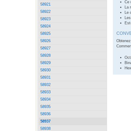
Ce 
58921
La 
58922
Le 
Les
58923
Est
58924
CONVE
58925
58926
Obtenez 
Comment
58927
58928
Oct
58929
Bin
Hex
58930
58931
58932
58933
58934
58935
58936
58937
58938