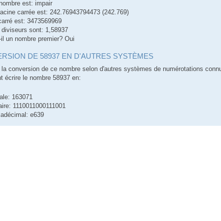
nombre est: impair
racine carrée est: 242.76943794473 (242.769)
carré est: 3473569969
 diviseurs sont: 1,58937
-il un nombre premier? Oui
RSION DE 58937 EN D'AUTRES SYSTÈMES
la conversion de ce nombre selon d'autres systèmes de numérotations conn
 écrire le nombre 58937 en:
ale: 163071
aire: 1110011000111001
adécimal: e639