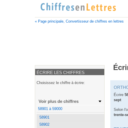
« Page principale, Convertisseur de chiffres en lettres
Écri
ÉCRIRE LES CHIFFRES
Choisissez le chiffre à écrire:
ORTH
Écrire
5
sept
Voir plus de chiffres
58901 à 59000
Selon l'
trente-s
58901
58902