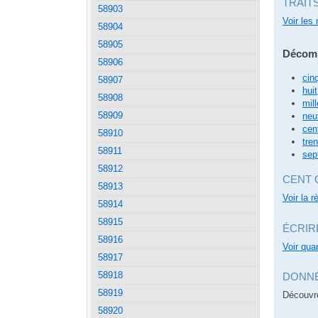
TRAIT
58903
Voir les 
58904
58905
Décomp
58906
cin
58907
huit
58908
mill
58909
neu
cen
58910
tren
58911
sep
58912
CENT 
58913
Voir la 
58914
58915
ÉCRIR
58916
Voir quan
58917
58918
DONNÉ
58919
Découvre
58920