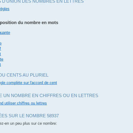
S D'UNION DES NOMBRES EN LETTRES
règles
osition du nombre en mots
quante
e
f
t
te
t
OU CENTS AU PLURIEL
règle complète sur l'accord de cent
E UN NOMBRE EN CHIFFRES OU EN LETTRES
d utiliser chiffres ou lettres
ES SUR LE NOMBRE 58937
z-en un peu plus sur ce nombre: