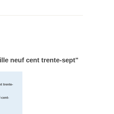
lle neuf cent trente-sept"
t trente-
-cent-