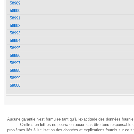
58989
58990
58991
58992
58993
58994
58995
58996
58997
58998
58999
59000
Aucune garantie n'est formulée tant qu'à l'exactitude des données fournie
Chiffres en lettres ne pourra en aucun cas être tenu responsable 
problèmes liés à l'utilisation des données et explications fournis sur ce si