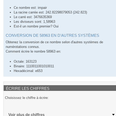
Ce nombre est: impair
La racine carrée est: 242.82298079053 (242.823)
Le carré est: 3476635369
Les diviseurs sont: 1,58963
Est-il un nombre premier? Oui
CONVERSION DE 58963 EN D'AUTRES SYSTÈMES
Obtenez la conversion de ce nombre selon d'autres systèmes de
numérotations connus.
Comment écrire le nombre 58963 en:
Octale: 163123
Binaire: 1110011001010011
Hexadécimal: e653
ÉCRIRE LES CHIFFRES
Choisissez le chiffre à écrire:
Voir plus de chiffres