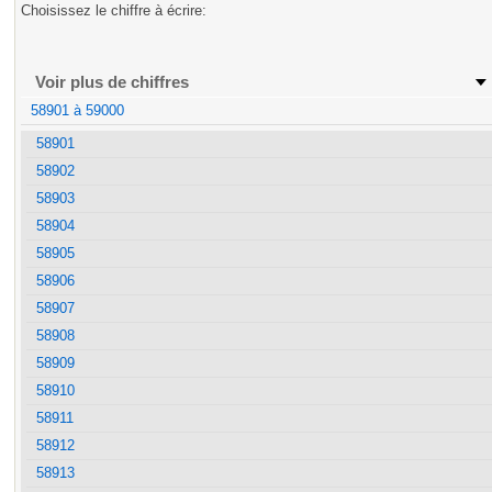
Choisissez le chiffre à écrire:
Voir plus de chiffres
58901 à 59000
58901
58902
58903
58904
58905
58906
58907
58908
58909
58910
58911
58912
58913