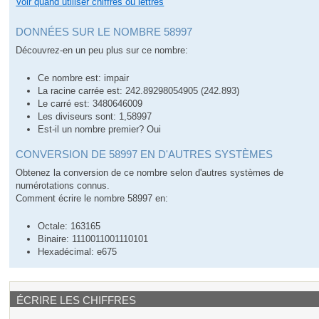
Voir quand utiliser chiffres ou lettres
DONNÉES SUR LE NOMBRE 58997
Découvrez-en un peu plus sur ce nombre:
Ce nombre est: impair
La racine carrée est: 242.89298054905 (242.893)
Le carré est: 3480646009
Les diviseurs sont: 1,58997
Est-il un nombre premier? Oui
CONVERSION DE 58997 EN D'AUTRES SYSTÈMES
Obtenez la conversion de ce nombre selon d'autres systèmes de
numérotations connus.
Comment écrire le nombre 58997 en:
Octale: 163165
Binaire: 1110011001110101
Hexadécimal: e675
ÉCRIRE LES CHIFFRES