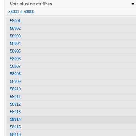
Voir plus de chiffres
58901 à 59000
58901
58902
58903
58904
58905
58906
58907
58908
58909
58910
58911
58912
58913
58914
58915
58916