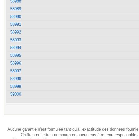
58988
58989
58990
58991
58992
58993
58994
58995
58996
58997
58998
58999
59000
Aucune garantie n'est formulée tant qu'à l'exactitude des données fournie
Chiffres en lettres ne pourra en aucun cas être tenu responsable 