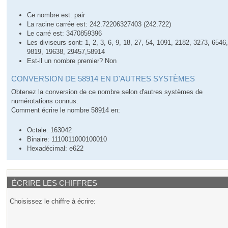
Ce nombre est: pair
La racine carrée est: 242.72206327403 (242.722)
Le carré est: 3470859396
Les diviseurs sont: 1, 2, 3, 6, 9, 18, 27, 54, 1091, 2182, 3273, 6546
9819, 19638, 29457,58914
Est-il un nombre premier? Non
CONVERSION DE 58914 EN D'AUTRES SYSTÈMES
Obtenez la conversion de ce nombre selon d'autres systèmes de
numérotations connus.
Comment écrire le nombre 58914 en:
Octale: 163042
Binaire: 1110011000100010
Hexadécimal: e622
ÉCRIRE LES CHIFFRES
Choisissez le chiffre à écrire: