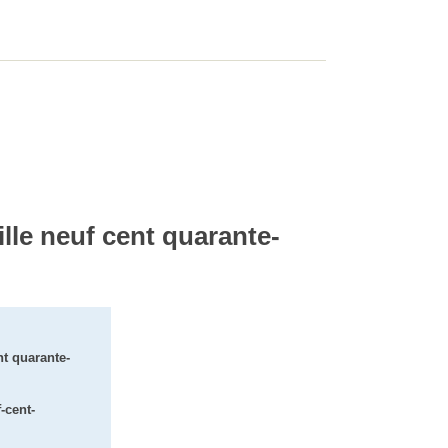
ille neuf cent quarante-
nt quarante-
-cent-