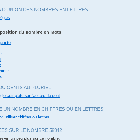
S D'UNION DES NOMBRES EN LETTRES
règles
osition du nombre en mots
quante
e
f
t
rante
x
OU CENTS AU PLURIEL
règle complète sur l'accord de cent
E UN NOMBRE EN CHIFFRES OU EN LETTRES
d utiliser chiffres ou lettres
ES SUR LE NOMBRE 58942
ez-en un peu plus sur ce nombre: