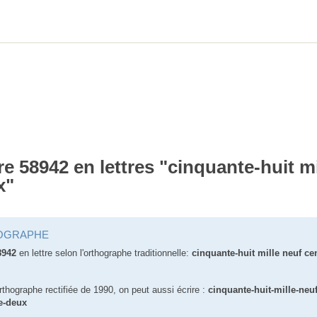
re 58942 en lettres "cinquante-huit m
x"
OGRAPHE
8942
en lettre selon l'orthographe traditionnelle:
cinquante-huit mille neuf ce
orthographe rectifiée de 1990, on peut aussi écrire :
cinquante-huit-mille-neuf
e-deux