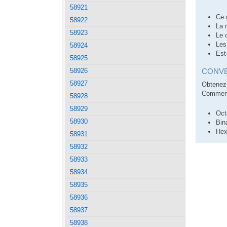
58921
Ce 
58922
La 
58923
Le 
Les
58924
Est
58925
58926
CONVE
58927
Obtenez 
Comment
58928
58929
Oct
58930
Bin
Hex
58931
58932
58933
58934
58935
58936
58937
58938