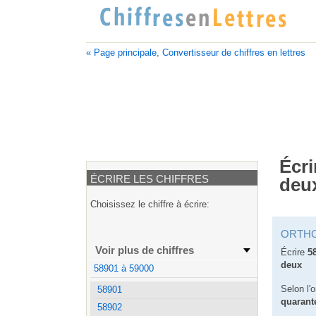
« Page principale, Convertisseur de chiffres en lettres
Écri
ÉCRIRE LES CHIFFRES
deu
Choisissez le chiffre à écrire:
ORTH
Voir plus de chiffres
Écrire
5
deux
58901 à 59000
Selon l'
58901
quarant
58902