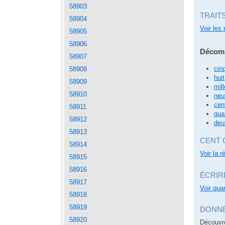
58903
TRAIT
58904
Voir les 
58905
58906
Décomp
58907
cin
58908
huit
58909
mill
58910
neu
cen
58911
qua
58912
deu
58913
CENT 
58914
Voir la 
58915
58916
ÉCRIR
58917
Voir quan
58918
58919
DONNÉ
58920
Découvr