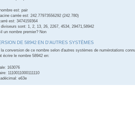
nombre est: pair
racine carrée est: 242.77973556292 (242.780)
carré est: 3474159364
 diviseurs sont: 1, 2, 13, 26, 2267, 4534, 29471,58942
-il un nombre premier? Non
RSION DE 58942 EN D'AUTRES SYSTÈMES
la conversion de ce nombre selon d'autres systèmes de numérotations conn
 écrire le nombre 58942 en:
ale: 163076
aire: 1110011000111110
adécimal: e63e