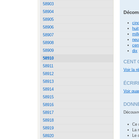
58903
58904
Décomp
58905
cin
58906
huit
mill
58907
neu
58908
cen
58909
dix
58910
CENT 
58911
Voir la 
58912
58913
ÉCRIR
58914
Voir quan
58915
DONNÉ
58916
Découvre
58917
58918
Ce 
58919
La 
Le 
58920