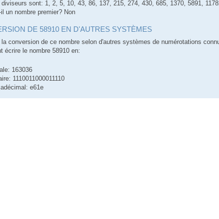
 diviseurs sont: 1, 2, 5, 10, 43, 86, 137, 215, 274, 430, 685, 1370, 5891, 11
-il un nombre premier? Non
RSION DE 58910 EN D'AUTRES SYSTÈMES
la conversion de ce nombre selon d'autres systèmes de numérotations conn
 écrire le nombre 58910 en:
ale: 163036
aire: 1110011000011110
adécimal: e61e