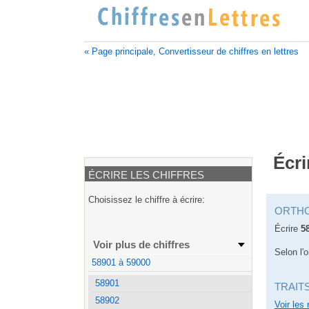
« Page principale, Convertisseur de chiffres en lettres
Écri
ÉCRIRE LES CHIFFRES
Choisissez le chiffre à écrire:
ORTH
Écrire
5
Voir plus de chiffres
Selon l'
58901 à 59000
58901
TRAIT
58902
Voir les 