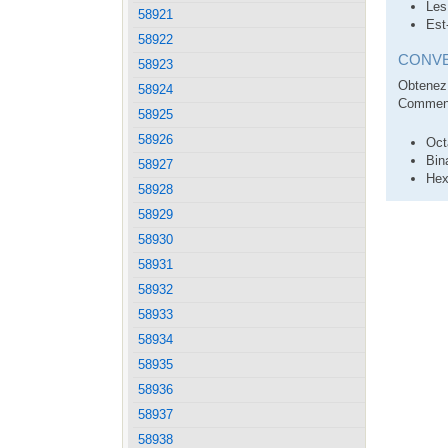
Les
58921
Est
58922
CONVE
58923
Obtenez 
58924
Comment
58925
58926
Oct
Bin
58927
Hex
58928
58929
58930
58931
58932
58933
58934
58935
58936
58937
58938