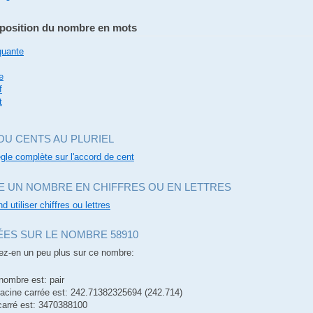
osition du nombre en mots
quante
e
f
t
OU CENTS AU PLURIEL
règle complète sur l'accord de cent
E UN NOMBRE EN CHIFFRES OU EN LETTRES
d utiliser chiffres ou lettres
ES SUR LE NOMBRE 58910
z-en un peu plus sur ce nombre:
nombre est: pair
racine carrée est: 242.71382325694 (242.714)
carré est: 3470388100