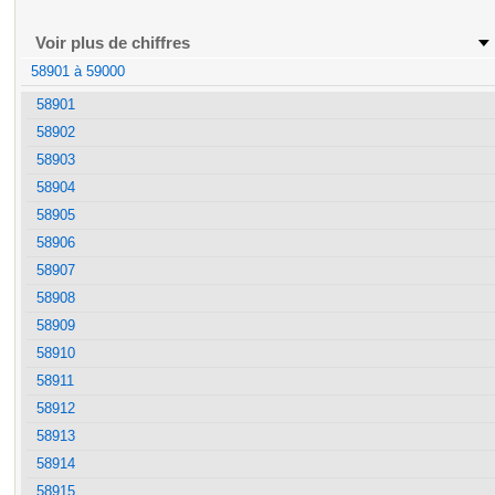
Voir plus de chiffres
58901 à 59000
58901
58902
58903
58904
58905
58906
58907
58908
58909
58910
58911
58912
58913
58914
58915