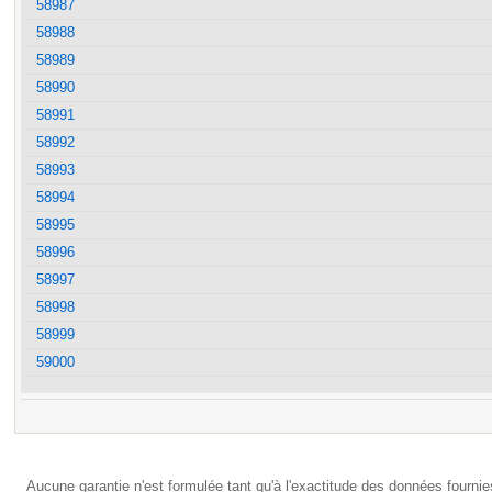
58987
58988
58989
58990
58991
58992
58993
58994
58995
58996
58997
58998
58999
59000
Aucune garantie n'est formulée tant qu'à l'exactitude des données fournie