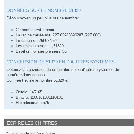
DONNÉES SUR LE NOMBRE 51829
Découvrez-en un peu plus sur ce nombre:
Ce nombre est: impair
La racine carrée est: 227.65983396287 (227.660)
Le carré est: 2686245241
Les diviseurs sont: 1,51829
Est-il un nombre premier? Oui
CONVERSION DE 51829 EN D'AUTRES SYSTÈMES
Obtenez la conversion de ce nombre selon d'autres systèmes de
numérotations connus.
Comment écrire le nombre 51829 en:
Octale: 145165
Binaire: 1100101001110101
Hexadécimal: ca75
ÉCRIRE LES CHIFFRES
Choisissez le chiffre à écrire: