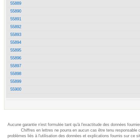
55889
55890
55891
55892
55893
55894
55895
55896
55897
55898
55899
55900
Aucune garantie n'est formulée tant qu'à l'exactitude des données fournie
Chiffres en lettres ne pourra en aucun cas être tenu responsable 
problèmes liés à l'utilisation des données et explications fournis sur ce si