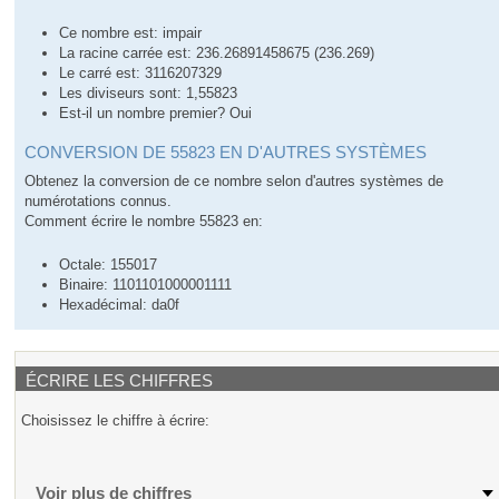
Ce nombre est: impair
La racine carrée est: 236.26891458675 (236.269)
Le carré est: 3116207329
Les diviseurs sont: 1,55823
Est-il un nombre premier? Oui
CONVERSION DE 55823 EN D'AUTRES SYSTÈMES
Obtenez la conversion de ce nombre selon d'autres systèmes de
numérotations connus.
Comment écrire le nombre 55823 en:
Octale: 155017
Binaire: 1101101000001111
Hexadécimal: da0f
ÉCRIRE LES CHIFFRES
Choisissez le chiffre à écrire:
Voir plus de chiffres