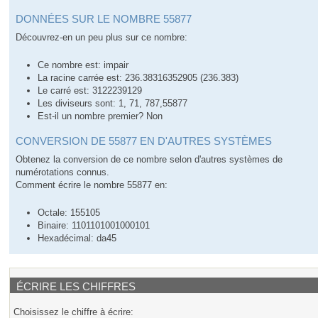
DONNÉES SUR LE NOMBRE 55877
Découvrez-en un peu plus sur ce nombre:
Ce nombre est: impair
La racine carrée est: 236.38316352905 (236.383)
Le carré est: 3122239129
Les diviseurs sont: 1, 71, 787,55877
Est-il un nombre premier? Non
CONVERSION DE 55877 EN D'AUTRES SYSTÈMES
Obtenez la conversion de ce nombre selon d'autres systèmes de
numérotations connus.
Comment écrire le nombre 55877 en:
Octale: 155105
Binaire: 1101101001000101
Hexadécimal: da45
ÉCRIRE LES CHIFFRES
Choisissez le chiffre à écrire: