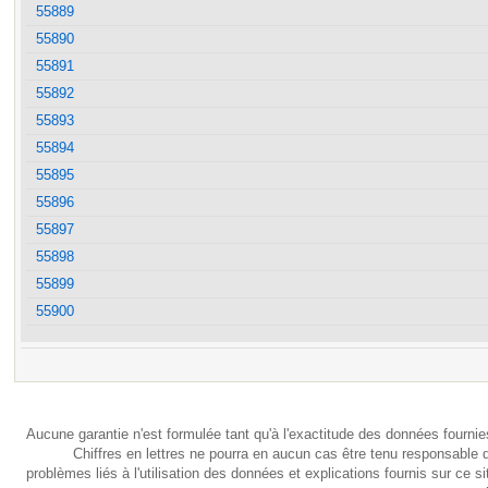
55889
55890
55891
55892
55893
55894
55895
55896
55897
55898
55899
55900
Aucune garantie n'est formulée tant qu'à l'exactitude des données fournie
Chiffres en lettres ne pourra en aucun cas être tenu responsable 
problèmes liés à l'utilisation des données et explications fournis sur ce si