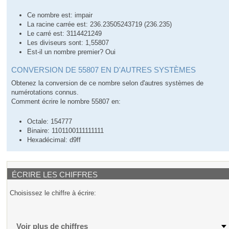
Ce nombre est: impair
La racine carrée est: 236.23505243719 (236.235)
Le carré est: 3114421249
Les diviseurs sont: 1,55807
Est-il un nombre premier? Oui
CONVERSION DE 55807 EN D'AUTRES SYSTÈMES
Obtenez la conversion de ce nombre selon d'autres systèmes de
numérotations connus.
Comment écrire le nombre 55807 en:
Octale: 154777
Binaire: 1101100111111111
Hexadécimal: d9ff
ÉCRIRE LES CHIFFRES
Choisissez le chiffre à écrire:
Voir plus de chiffres