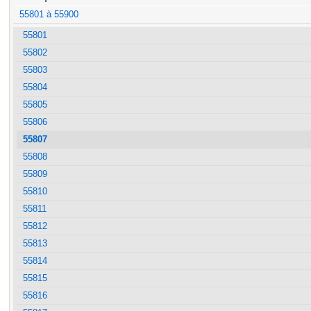
55801 à 55900
55801
55802
55803
55804
55805
55806
55807
55808
55809
55810
55811
55812
55813
55814
55815
55816