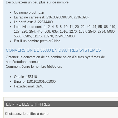
Découvrez-en un peu plus sur ce nombre:
Ce nombre est: pair
La racine carrée est: 236.38950907348 (236.390)
Le carré est: 3122574400
Les diviseurs sont: 1, 2, 4, 5, 8, 10, 11, 20, 22, 40, 44, 55, 88, 110,
127, 220, 254, 440, 508, 635, 1016, 1270, 1397, 2540, 2794, 5080,
5588, 6985, 11176, 13970, 27940,55880
Est-il un nombre premier? Non
CONVERSION DE 55880 EN D'AUTRES SYSTÈMES
Obtenez la conversion de ce nombre selon d'autres systèmes de
numérotations connus.
Comment écrire le nombre 55880 en:
Octale: 155110
Binaire: 1101101001001000
Hexadécimal: da48
ÉCRIRE LES CHIFFRES
Choisissez le chiffre à écrire: