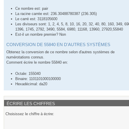
Ce nombre est: pair
La racine carrée est: 236.30488780387 (236.305)
Le carré est: 3118105600
Les diviseurs sont: 1, 2, 4, 5, 8, 10, 16, 20, 32, 40, 80, 160, 349, 69
1396, 1745, 2792, 3490, 5584, 6980, 11168, 13960, 27920,55840
Est-il un nombre premier? Non
CONVERSION DE 55840 EN D'AUTRES SYSTÈMES
Obtenez la conversion de ce nombre selon d'autres systèmes de
numérotations connus.
Comment écrire le nombre 55840 en:
Octale: 155040
Binaire: 1101101000100000
Hexadécimal: da20
ÉCRIRE LES CHIFFRES
Choisissez le chiffre à écrire: