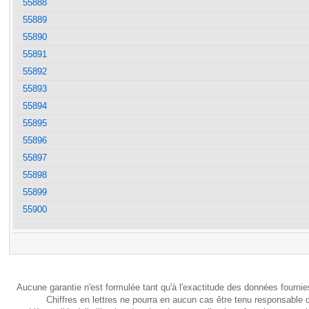
55888
55889
55890
55891
55892
55893
55894
55895
55896
55897
55898
55899
55900
Aucune garantie n'est formulée tant qu'à l'exactitude des données fournie
Chiffres en lettres ne pourra en aucun cas être tenu responsable 